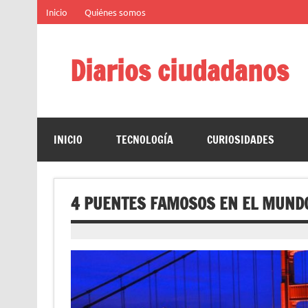
Saltar
Inicio
Quiénes somos
al
contenido
Diarios ciudadanos
El diario colaborativo ciudadano
INICIO
TECNOLOGÍA
CURIOSIDADES
4 PUENTES FAMOSOS EN EL MUND