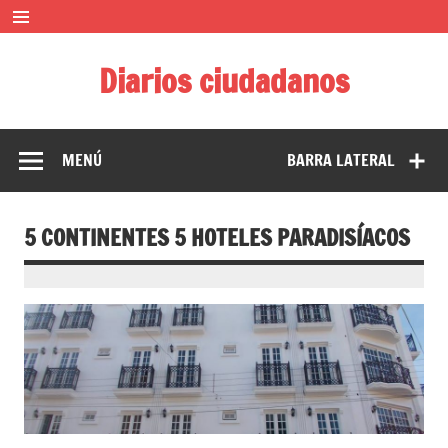
Saltar
al
contenido
Diarios ciudadanos
El diario colaborativo ciudadano
MENÚ
BARRA LATERAL
5 CONTINENTES 5 HOTELES PARADISÍACOS