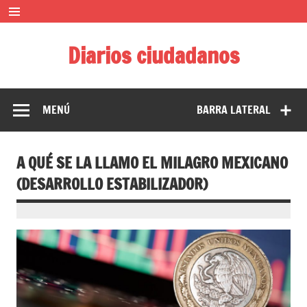
Saltar
al
contenido
Diarios ciudadanos
El diario colaborativo ciudadano
MENÚ
BARRA LATERAL
A QUÉ SE LA LLAMO EL MILAGRO MEXICANO
(DESARROLLO ESTABILIZADOR)