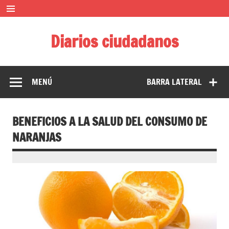
Saltar
al
contenido
Diarios ciudadanos
El diario colaborativo ciudadano
MENÚ
BARRA LATERAL
BENEFICIOS A LA SALUD DEL CONSUMO DE
NARANJAS