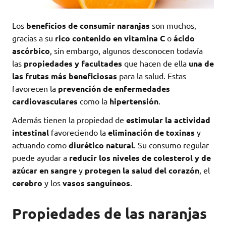
Los
beneficios de consumir naranjas
son muchos,
gracias a su
rico contenido en vitamina C
o
ácido
ascórbico
, sin embargo, algunos desconocen todavía
las
propiedades y facultades
que hacen de ella
una de
las frutas más beneficiosas
para la salud. Estas
favorecen la
prevención de enfermedades
cardiovasculares
como la
hipertensión
.
Además tienen la propiedad de
estimular la actividad
intestinal
favoreciendo la
eliminación de toxinas
y
actuando como
diurético natural
. Su consumo regular
puede ayudar a
reducir los niveles de colesterol y de
azúcar en sangre
y
protegen la salud del corazón
, el
cerebro
y los
vasos sanguíneos
.
Propiedades de las naranjas