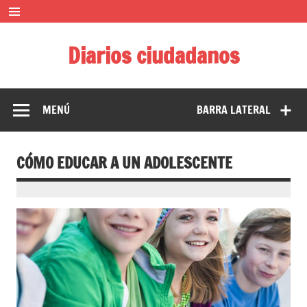
Saltar
al
contenido
Diarios ciudadanos
El diario colaborativo ciudadano
MENÚ
BARRA LATERAL
CÓMO EDUCAR A UN ADOLESCENTE