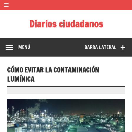
Saltar
al
contenido
Diarios ciudadanos
El diario colaborativo ciudadano
MENÚ
BARRA LATERAL
CÓMO EVITAR LA CONTAMINACIÓN
LUMÍNICA