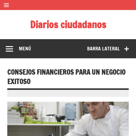
Saltar
al
contenido
Diarios ciudadanos
El diario colaborativo ciudadano
MENÚ
BARRA LATERAL
CONSEJOS FINANCIEROS PARA UN NEGOCIO
EXITOSO