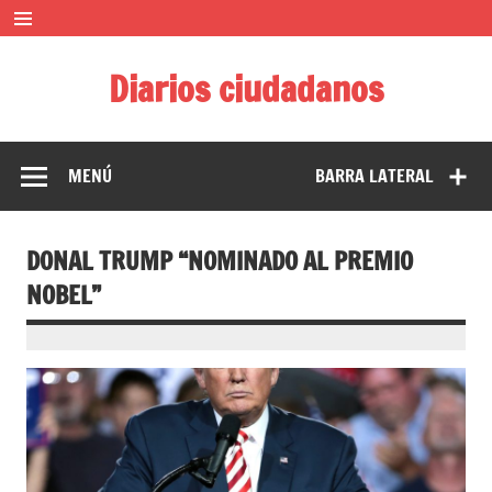
Saltar
al
contenido
Diarios ciudadanos
El diario colaborativo ciudadano
MENÚ
BARRA LATERAL
DONAL TRUMP “NOMINADO AL PREMIO
NOBEL”