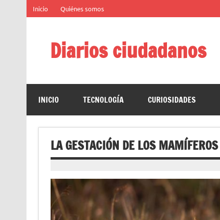
Saltar
Inicio
Quiénes somos
al
contenido
Diarios ciudadanos
El diario colaborativo ciudadano
INICIO
TECNOLOGÍA
CURIOSIDADES
LA GESTACIÓN DE LOS MAMÍFEROS