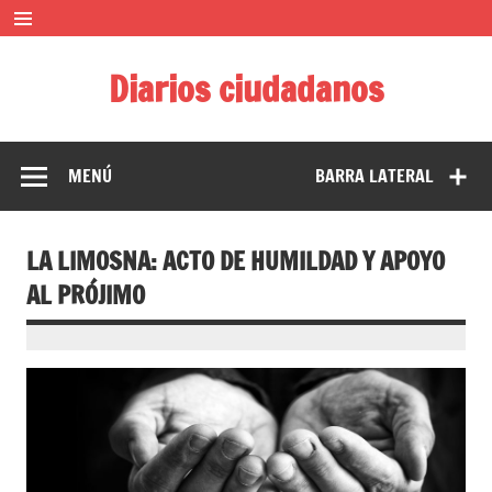
Saltar
al
contenido
Diarios ciudadanos
El diario colaborativo ciudadano
MENÚ
BARRA LATERAL
LA LIMOSNA: ACTO DE HUMILDAD Y APOYO
AL PRÓJIMO