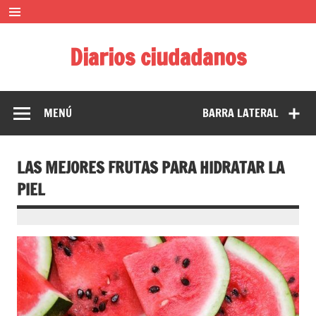
Saltar
al
contenido
Diarios ciudadanos
El diario colaborativo ciudadano
MENÚ
BARRA LATERAL
LAS MEJORES FRUTAS PARA HIDRATAR LA
PIEL