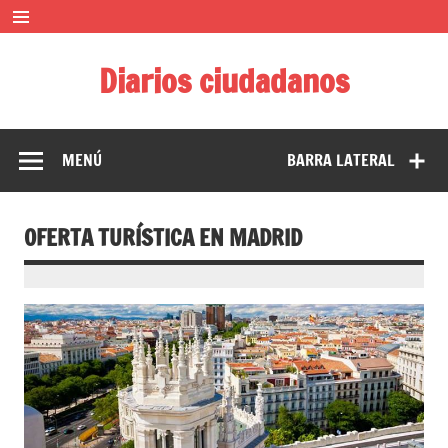
Saltar
al
contenido
Diarios ciudadanos
El diario colaborativo ciudadano
MENÚ
BARRA LATERAL
OFERTA TURÍSTICA EN MADRID