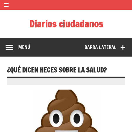
Saltar
al
contenido
Diarios ciudadanos
El diario colaborativo ciudadano
MENÚ
BARRA LATERAL
¿QUÉ DICEN HECES SOBRE LA SALUD?