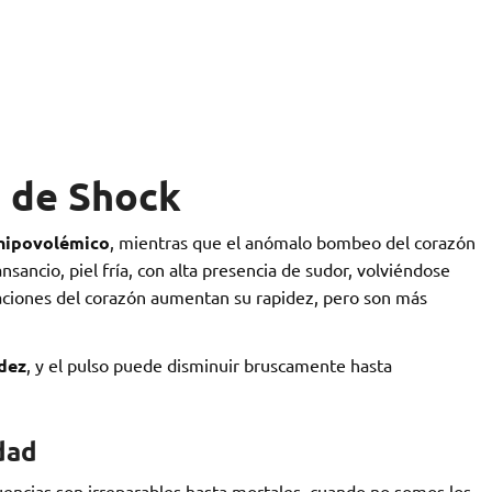
o de Shock
 hipovolémico
, mientras que el anómalo bombeo del corazón
sancio, piel fría, con alta presencia de sudor, volviéndose
lsaciones del corazón aumentan su rapidez, pero son más
idez
, y el pulso puede disminuir bruscamente hasta
dad
cuencias son irreparables hasta mortales, cuando no somos los