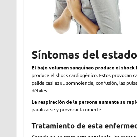
Síntomas del estad
El bajo volumen sanguíneo produce el shock
produce el shock cardiogénico. Estos provocan can
palida casi azul, somnolencia, confusión, las pu
débiles.
La respiración de la persona aumenta su rap
paralizarse y provocar la muerte.
Tratamiento de esta enferme
Cuando no se trata esta patología
, las conse