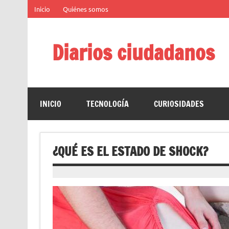
Saltar
Inicio
Quiénes somos
al
contenido
Diarios ciudadanos
El diario colaborativo ciudadano
INICIO
TECNOLOGÍA
CURIOSIDADES
¿QUÉ ES EL ESTADO DE SHOCK?