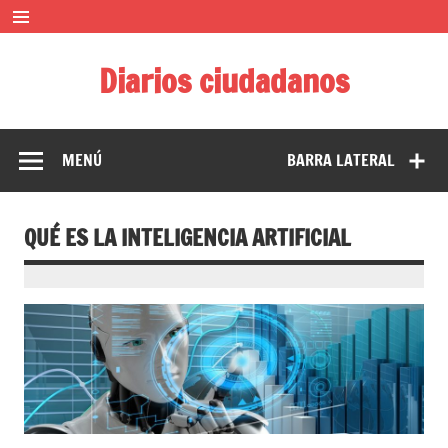
Saltar
al
contenido
Diarios ciudadanos
El diario colaborativo ciudadano
MENÚ
BARRA LATERAL
QUÉ ES LA INTELIGENCIA ARTIFICIAL