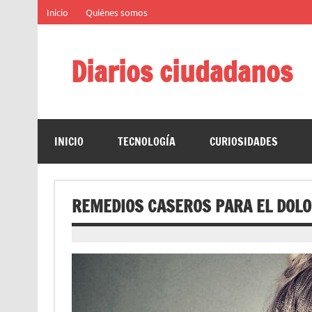
Saltar
Inicio
Quiénes somos
al
contenido
Diarios ciudadanos
El diario colaborativo ciudadano
INICIO
TECNOLOGÍA
CURIOSIDADES
REMEDIOS CASEROS PARA EL DOLO