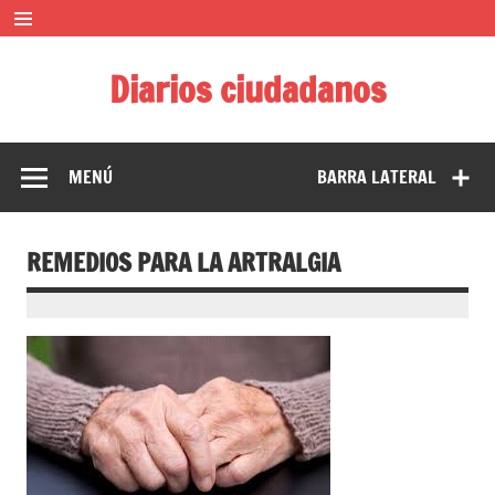
Saltar
al
contenido
Diarios ciudadanos
El diario colaborativo ciudadano
MENÚ
BARRA LATERAL
REMEDIOS PARA LA ARTRALGIA