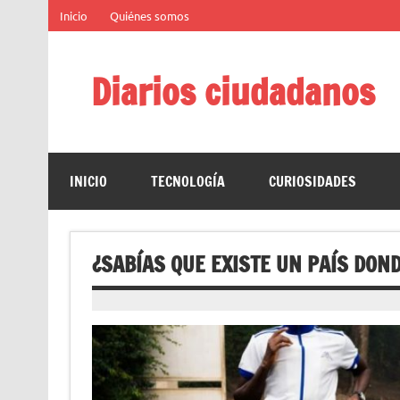
Saltar
Inicio
Quiénes somos
al
contenido
Diarios ciudadanos
El diario colaborativo ciudadano
INICIO
TECNOLOGÍA
CURIOSIDADES
¿SABÍAS QUE EXISTE UN PAÍS DON