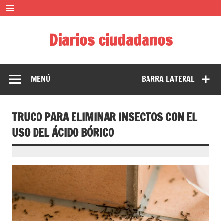
Saltar
al
contenido
Diarios ciudadanos
El diario colaborativo ciudadano
MENÚ
BARRA LATERAL
TRUCO PARA ELIMINAR INSECTOS CON EL
USO DEL ÁCIDO BÓRICO