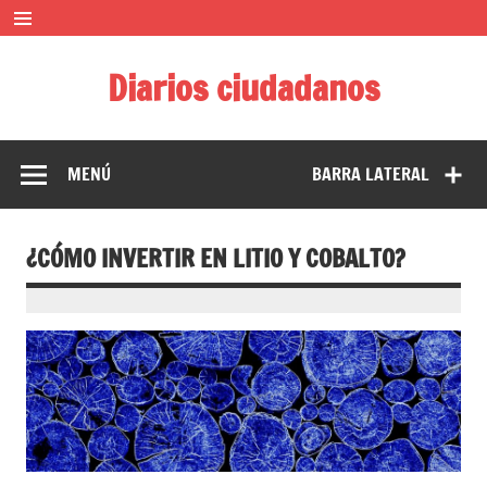
Saltar
al
contenido
Diarios ciudadanos
El diario colaborativo ciudadano
MENÚ
BARRA LATERAL
¿CÓMO INVERTIR EN LITIO Y COBALTO?